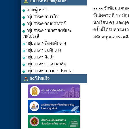
ฝ่ายบริหารและบุคลากร
ซักซ้อมแผนเ
คณะผู้บริหาร
วันอังคาร ที 17 ม
กลุ่มสาระฯภาษาไทย
นักเรียน ครู และบ
กลุ่มสาระฯคณิตศาสตร์
ครั้งนี้ได้รับความ
กลุ่มสาระฯวิทยาศาสตร์และ
เทคโนโลยี
สนับสนุนและร่วมม
กลุ่มสาระฯสังคมศึกษาฯ
กลุ่มสาระฯสุขศึกษาฯ
กลุ่มสาระฯศิลปะ
กลุ่มสาระฯการงานอาชีพ
กลุ่มสาระฯภาษาต่างประเทศ
ลิงก์น่าสนใจ