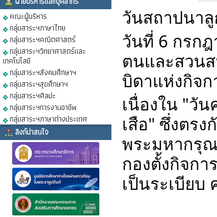
ฝ่ายบริหารและบุคลากร
วันสถาปนาลูก
คณะผู้บริหาร
กลุ่มสาระฯภาษาไทย
วันที่ 6 กรก
กลุ่มสาระฯคณิตศาสตร์
กลุ่มสาระฯวิทยาศาสตร์และ
ตนและสวนสนา
เทคโนโลยี
กลุ่มสาระฯสังคมศึกษาฯ
บิดาแห่งกิจก
กลุ่มสาระฯสุขศึกษาฯ
กลุ่มสาระฯศิลปะ
เนื่องใน "วั
กลุ่มสาระฯการงานอาชีพ
เสือ" ซึ่งตรง
กลุ่มสาระฯภาษาต่างประเทศ
ลิงก์น่าสนใจ
พระมหากรุณาธ
กองตั้งกิจกา
เป็นระเบียบ