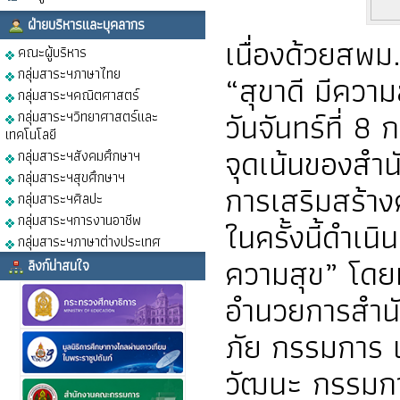
ฝ่ายบริหารและบุคลากร
เนื่องด้วยสพม
คณะผู้บริหาร
กลุ่มสาระฯภาษาไทย
“สุขาดี มีความ
กลุ่มสาระฯคณิตศาสตร์
วันจันทร์ที่ 
กลุ่มสาระฯวิทยาศาสตร์และ
เทคโนโลยี
จุดเน้นของสำ
กลุ่มสาระฯสังคมศึกษาฯ
กลุ่มสาระฯสุขศึกษาฯ
การเสริมสร้า
กลุ่มสาระฯศิลปะ
กลุ่มสาระฯการงานอาชีพ
ในครั้งนี้ดำเ
กลุ่มสาระฯภาษาต่างประเทศ
ความสุข” โดย
ลิงก์น่าสนใจ
อำนวยการสำน
ภัย กรรมการ 
วัฒนะ กรรมกา