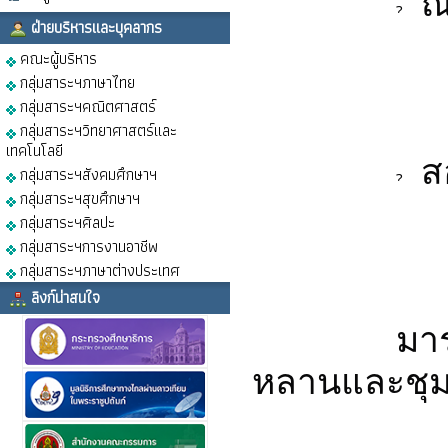
 ณ
ฝ่ายบริหารและบุคลากร
คณะผู้บริหาร
กลุ่มสาระฯภาษาไทย
กลุ่มสาระฯคณิตศาสตร์
กลุ่มสาระฯวิทยาศาสตร์และ
เทคโนโลยี
 ส
กลุ่มสาระฯสังคมศึกษาฯ
กลุ่มสาระฯสุขศึกษาฯ
กลุ่มสาระฯศิลปะ
กลุ่มสาระฯการงานอาชีพ
กลุ่มสาระฯภาษาต่างประเทศ
ลิงก์น่าสนใจ
		มาร่วมเป็นพลังสำคัญในการพัฒนาอนาคตของลูก
หลานและชุม